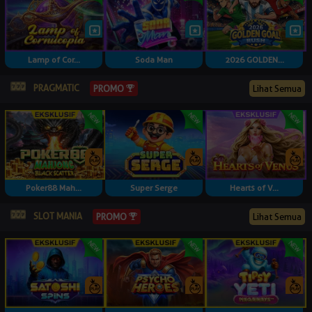
Lamp of Cor...
Soda Man
2026 GOLDEN...
PRAGMATIC
Lihat Semua
PROMO
Poker88 Mah...
Super Serge
Hearts of V...
SLOT MANIA
Lihat Semua
PROMO