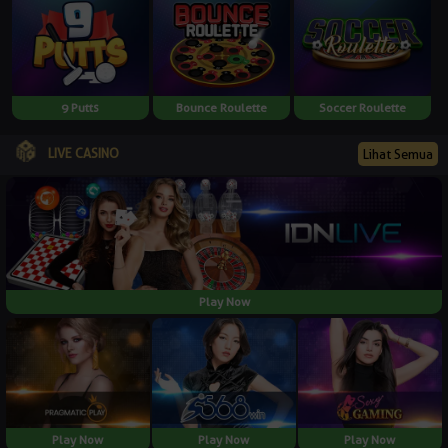
9 Putts
Bounce Roulette
Soccer Roulette
LIVE CASINO
Lihat Semua
Play Now
Play Now
Play Now
Play Now