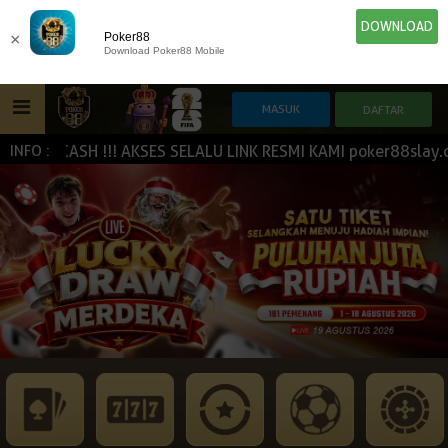
DOWNLOAD
×
Poker88
Download Poker88 Mobile
ERCASH !!! AKSES SELALU LINK RESMI KAMI poker88slay.com 
INFO :
HOME
IDN E-LOTTERY
POKER
SLOT GAME
NEW
NEW
SPORTBOOK
LIVE CASINO
IDNLIVE
NEW
ESPORTS
TOGEL
ARCADE
NEW
NEW
NEW
TEMBAK IKAN
IDNRAFFLE
IDNTRADE