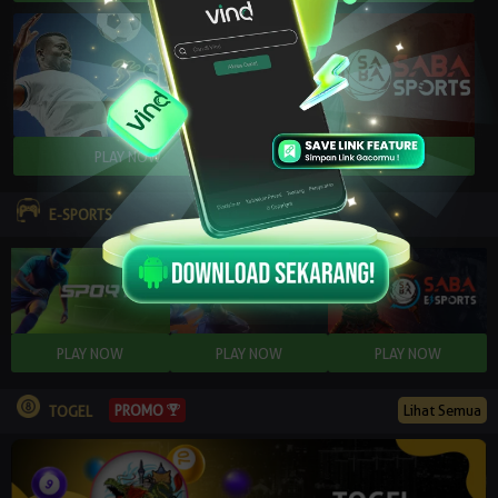
E-SPORTS
Lihat Semua
PROMO
TOGEL