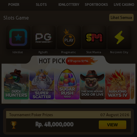
POKER
SLOTS
IDNLOTTERY
SPORTBOOKS
LIVE CASINO
NEW
Slots Game
Lihat Semua
TANGKAS
RTP
DEPOSIT
WITHDRAW
Idnslot
Pgsoft
Pragmatic
Slot Mania
No Limit City
HOT PICK
PROMOSI
RTP up to 97%
DOWNLOAD
REFERRAL
JACKPOT
Tournament Poker Prizes
07 August 2026
VIP MEMBER
Rp. 48,000,000
HUBUNGI KAMI