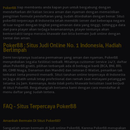
siap membantu anda kapan pun untuk bergabung dengan
Poker88
mendaftarkan diri kalian secara aman dan nyaman dengan memastikan
pengisian formulir pendaftaran yang sudah disediakan dengan benar. Situs
poker88 terpercaya di Indonesia telah memiliki server dari beberapa negara
di luar negeri dengan tingkat pengamanan data yang tinggi, sehingga data
dari para player akan terjaga keamanannya, player tentunya akan
bertransaksi tanpa merasa khawatir dan bisa bermain judi online dengan
santai dan aman.
Poker88 : Situs Judi Online No. 1 Indonesia, Hadiah
Berlimpah
Demi terciptanya suasana permainan yang aman dan nyaman, Poker88
menyediakan segala fasilitas terbaik. Misalnya customer service 24/7, daftar
akun Poker88 gratis, pilihan terbanyak ada di berbagai bank (BCA, BNI, BRI,
BII, CIMB Niaga, Danamon dan Mandiri) dan setoran E-Wallet, penarikan tak
terbatas serta promosi menarik. Situs taruhan online terpercaya di Indonesia
ini juga dilatih untuk tetap profesional dan ramah saat melayani pelanggan
selama 24 jam. Karenanya, Anda tidak perlu khawatir kesulitan saat berjudi
di situs Poker88. Bergabunglah bersama kami dengan cara mendaftar di
menu daftar yang sudah tertera.
FAQ - Situs Terpercaya Poker88
Amankah Bermain Di Situs Poker88?
Sangatlah aman bermain di judi online Poker88, Karena Poker88 merupakan